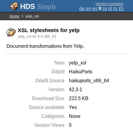
;
Version complète
Simple
de
en
es
fr
ja
pt
ru
zh
Home
yelp_xsl
XSL stylesheets for yelp
yelp_xsl-42.3-1-x86_64
Document transformations from Yelp.
Nom
yelp_xsl
Dépôt
HaikuPorts
Dépôt Source
haikuports_x86_64
Version
42.3-1
Download Size
222.5 KB
Source available
Yes
Catégories
None
Version Views
0