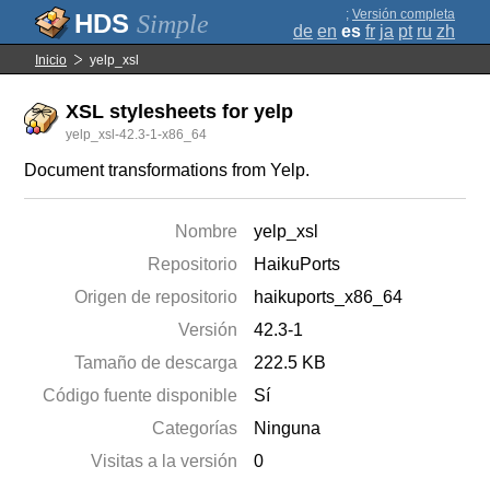
;
Versión completa
Simple
de
en
es
fr
ja
pt
ru
zh
Inicio
yelp_xsl
XSL stylesheets for yelp
yelp_xsl-42.3-1-x86_64
Document transformations from Yelp.
Nombre
yelp_xsl
Repositorio
HaikuPorts
Origen de repositorio
haikuports_x86_64
Versión
42.3-1
Tamaño de descarga
222.5 KB
Código fuente disponible
Sí
Categorías
Ninguna
Visitas a la versión
0