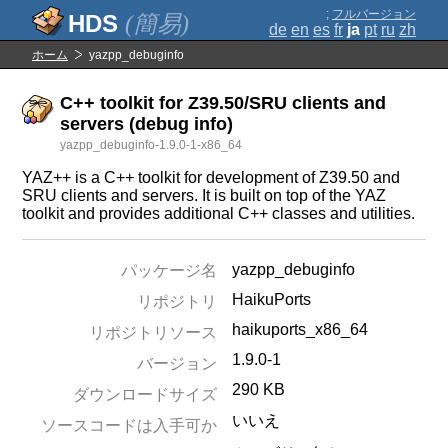
;
フルバージョン
(簡易)
de
en
es
fr
ja
pt
ru
zh
ホーム
yazpp_debuginfo
C++ toolkit for Z39.50/SRU clients and
servers (debug info)
yazpp_debuginfo-1.9.0-1-x86_64
YAZ++ is a C++ toolkit for development of Z39.50 and
SRU clients and servers. It is built on top of the YAZ
toolkit and provides additional C++ classes and utilities.
yazpp_debuginfo
パッケージ名
HaikuPorts
リポジトリ
haikuports_x86_64
リポジトリソース
1.9.0-1
バージョン
290 KB
ダウンロードサイズ
いいえ
ソースコードは入手可か