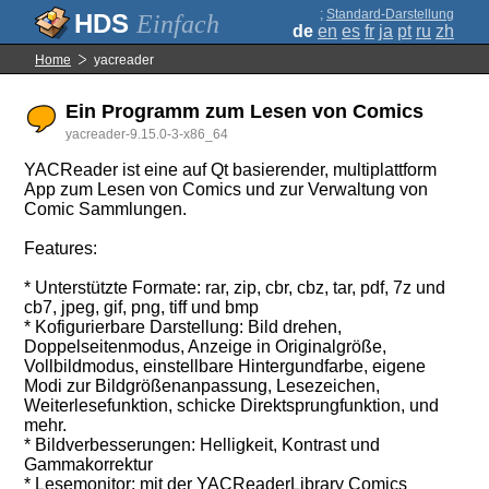
;
Standard-Darstellung
Einfach
de
en
es
fr
ja
pt
ru
zh
Home
yacreader
Ein Programm zum Lesen von Comics
yacreader-9.15.0-3-x86_64
YACReader ist eine auf Qt basierender, multiplattform
App zum Lesen von Comics und zur Verwaltung von
Comic Sammlungen.
Features:
* Unterstützte Formate: rar, zip, cbr, cbz, tar, pdf, 7z und
cb7, jpeg, gif, png, tiff und bmp
* Kofigurierbare Darstellung: Bild drehen,
Doppelseitenmodus, Anzeige in Originalgröße,
Vollbildmodus, einstellbare Hintergundfarbe, eigene
Modi zur Bildgrößenanpassung, Lesezeichen,
Weiterlesefunktion, schicke Direktsprungfunktion, und
mehr.
* Bildverbesserungen: Helligkeit, Kontrast und
Gammakorrektur
* Lesemonitor: mit der YACReaderLibrary Comics