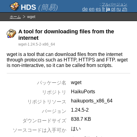
;
フルバージョン
(簡易)
de
en
es
fr
ja
pt
ru
zh
ホーム
wget
A tool for downloading files from the
internet
wget-1.24.5-2-x86_64
wget is a tool that can download files from the internet
through protocols such as HTTP, HTTPS and FTP. wget
is non-interactive, so it can be called from scripts.
wget
パッケージ名
HaikuPorts
リポジトリ
haikuports_x86_64
リポジトリソース
1.24.5-2
バージョン
838.7 KB
ダウンロードサイズ
はい
ソースコードは入手可か