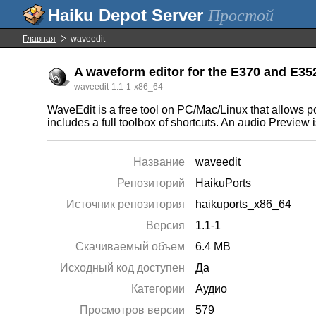
Простой
Главная
waveedit
A waveform editor for the E370 and E3
waveedit-1.1-1-x86_64
WaveEdit is a free tool on PC/Mac/Linux that allows 
includes a full toolbox of shortcuts. An audio Preview 
Название
waveedit
Репозиторий
HaikuPorts
Источник репозитория
haikuports_x86_64
Версия
1.1-1
Скачиваемый объем
6.4 MB
Исходный код доступен
Да
Категории
Аудио
Просмотров версии
579