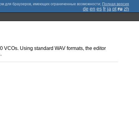
;
Полная версия
de
en
es
fr
ja
pt
ru
zh
370 VCOs. Using standard WAV formats, the editor
.