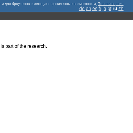
;
Полная версия
de
en
es
fr
ja
pt
ru
zh
s part of the research.