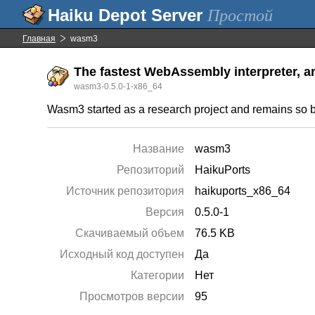
Простой
Главная
wasm3
The fastest WebAssembly interpreter, a
wasm3-0.5.0-1-x86_64
Wasm3 started as a research project and remains so by
Название
wasm3
Репозиторий
HaikuPorts
Источник репозитория
haikuports_x86_64
Версия
0.5.0-1
Скачиваемый объем
76.5 KB
Исходный код доступен
Да
Категории
Нет
Просмотров версии
95