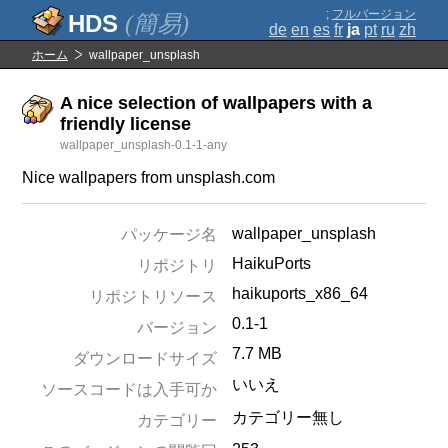
;
フルバージョン
(簡易)
de
en
es
fr
ja
pt
ru
zh
ホーム
wallpaper_unsplash
A nice selection of wallpapers with a
friendly license
wallpaper_unsplash-0.1-1-any
Nice wallpapers from unsplash.com
wallpaper_unsplash
パッケージ名
HaikuPorts
リポジトリ
haikuports_x86_64
リポジトリソース
0.1-1
バージョン
7.7 MB
ダウンロードサイズ
いいえ
ソースコードは入手可か
カテゴリー無し
カテゴリー