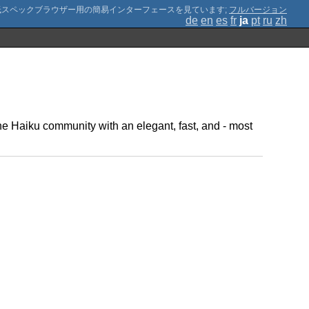
;
フルバージョン
de
en
es
fr
ja
pt
ru
zh
 the Haiku community with an elegant, fast, and - most