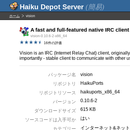
(簡易)
ホーム
vision
A fast and full-featured native IRC client
vision-0.10.6-2-x86_64
16件の評価
Vision is an IRC (Internet Relay Chat) client, original
importantly - stable client to communicate with other
vision
パッケージ名
HaikuPorts
リポジトリ
haikuports_x86_64
リポジトリソース
0.10.6-2
バージョン
615 KB
ダウンロードサイズ
はい
ソースコードは入手可か
インターネット&ネッ
カテゴリー