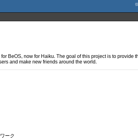
ly for BeOS, now for Haiku. The goal of this project is to provide
 users and make new friends around the world.
トワーク