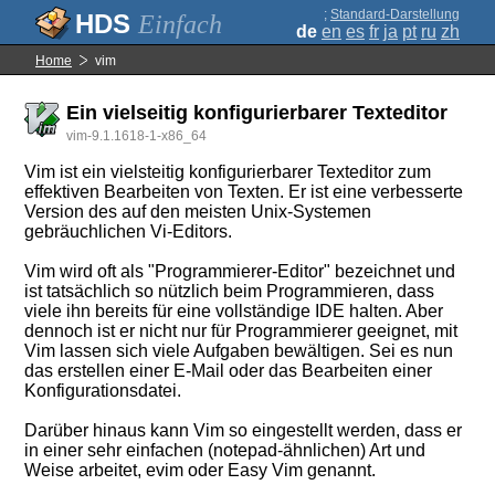
;
Standard-Darstellung
Einfach
de
en
es
fr
ja
pt
ru
zh
Home
vim
Ein vielseitig konfigurierbarer Texteditor
vim-9.1.1618-1-x86_64
Vim ist ein vielsteitig konfigurierbarer Texteditor zum
effektiven Bearbeiten von Texten. Er ist eine verbesserte
Version des auf den meisten Unix-Systemen
gebräuchlichen Vi-Editors.
Vim wird oft als "Programmierer-Editor" bezeichnet und
ist tatsächlich so nützlich beim Programmieren, dass
viele ihn bereits für eine vollständige IDE halten. Aber
dennoch ist er nicht nur für Programmierer geeignet, mit
Vim lassen sich viele Aufgaben bewältigen. Sei es nun
das erstellen einer E-Mail oder das Bearbeiten einer
Konfigurationsdatei.
Darüber hinaus kann Vim so eingestellt werden, dass er
in einer sehr einfachen (notepad-ähnlichen) Art und
Weise arbeitet, evim oder Easy Vim genannt.