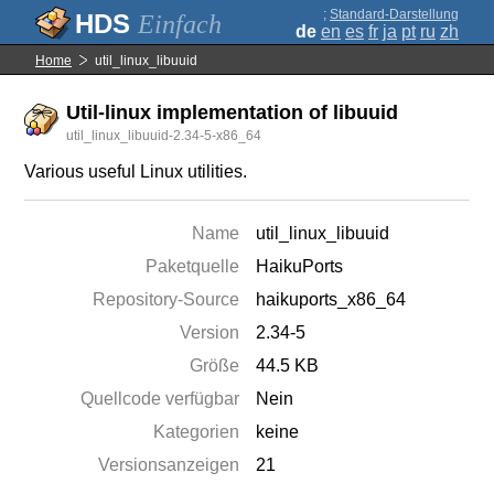
;
Standard-Darstellung
Einfach
de
en
es
fr
ja
pt
ru
zh
Home
util_linux_libuuid
Util-linux implementation of libuuid
util_linux_libuuid-2.34-5-x86_64
Various useful Linux utilities.
Name
util_linux_libuuid
Paketquelle
HaikuPorts
Repository-Source
haikuports_x86_64
Version
2.34-5
Größe
44.5 KB
Quellcode verfügbar
Nein
Kategorien
keine
Versionsanzeigen
21