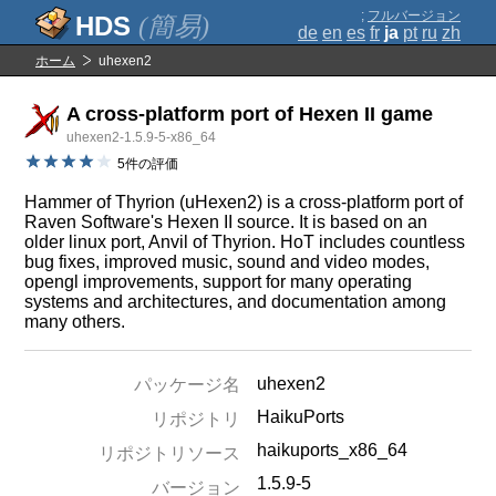
;
フルバージョン
(簡易)
de
en
es
fr
ja
pt
ru
zh
ホーム
uhexen2
A cross-platform port of Hexen II game
uhexen2-1.5.9-5-x86_64
5件の評価
Hammer of Thyrion (uHexen2) is a cross-platform port of
Raven Software's Hexen II source. It is based on an
older linux port, Anvil of Thyrion. HoT includes countless
bug fixes, improved music, sound and video modes,
opengl improvements, support for many operating
systems and architectures, and documentation among
many others.
uhexen2
パッケージ名
HaikuPorts
リポジトリ
haikuports_x86_64
リポジトリソース
1.5.9-5
バージョン