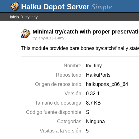
Simple
Inicio
try_tiny
Minimal try/catch with proper preservat
try_tiny-0.32-1-any
This module provides bare bones try/catch/finally st
Nombre
try_tiny
Repositorio
HaikuPorts
Origen de repositorio
haikuports_x86_64
Versión
0.32-1
Tamaño de descarga
8.7 KB
Código fuente disponible
Sí
Categorías
Ninguna
Visitas a la versión
5