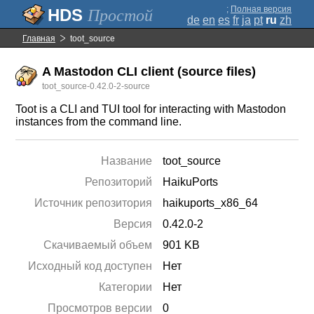
;
Полная версия
Простой
de
en
es
fr
ja
pt
ru
zh
Главная
toot_source
A Mastodon CLI client (source files)
toot_source-0.42.0-2-source
Toot is a CLI and TUI tool for interacting with Mastodon
instances from the command line.
Название
toot_source
Репозиторий
HaikuPorts
Источник репозитория
haikuports_x86_64
Версия
0.42.0-2
Скачиваемый объем
901 KB
Исходный код доступен
Нет
Категории
Нет
Просмотров версии
0