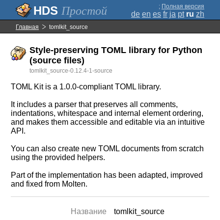
;
Полная версия
Простой
de
en
es
fr
ja
pt
ru
zh
Главная
tomlkit_source
Style-preserving TOML library for Python
(source files)
tomlkit_source-0.12.4-1-source
TOML Kit is a 1.0.0-compliant TOML library.
It includes a parser that preserves all comments,
indentations, whitespace and internal element ordering,
and makes them accessible and editable via an intuitive
API.
You can also create new TOML documents from scratch
using the provided helpers.
Part of the implementation has been adapted, improved
and fixed from Molten.
Название
tomlkit_source