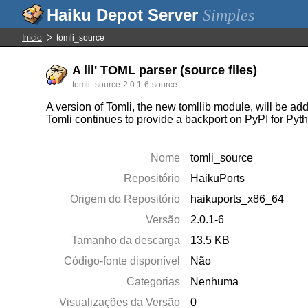
Simples
Início
tomli_source
A lil' TOML parser (source files)
tomli_source-2.0.1-6-source
A version of Tomli, the new tomllib module, will be ad
Tomli continues to provide a backport on PyPI for Pyth
Nome
tomli_source
Repositório
HaikuPorts
Origem do Repositório
haikuports_x86_64
Versão
2.0.1-6
Tamanho da descarga
13.5 KB
Código-fonte disponível
Não
Categorias
Nenhuma
Visualizações da Versão
0