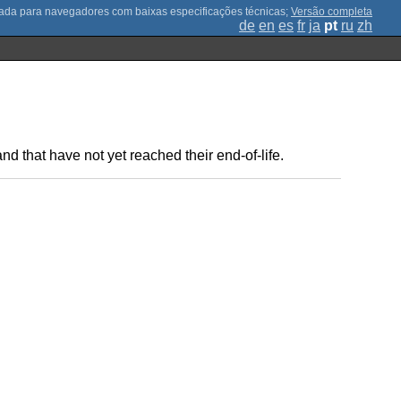
;
Versão completa
de
en
es
fr
ja
pt
ru
zh
d that have not yet reached their end-of-life.