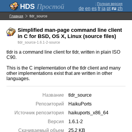
;
Полная версия
Простой
de
en
es
fr
ja
pt
ru
zh
Главная
tldr_source
Simplified man-page command line client
in C for BSD, OS X, Linux (source files)
tldr_source-1.6.1-2-source
tldr is a command line client for tldr, written in plain ISO
C90.
This is the C implementation of the tldr client and many
other implementations exist that are written in other
languages.
Название
tldr_source
Репозиторий
HaikuPorts
Источник репозитория
haikuports_x86_64
Версия
1.6.1-2
Скачиваемый объем
25.2 KB