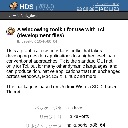
;
フルバージョン
(簡易)
de
en
es
fr
ja
pt
ru
zh
ホーム
tk_devel
A windowing toolkit for use with Tcl
(development files)
tk_devel-8.6.10-4-x86_64
Tk is a graphical user interface toolkit that takes
developing desktop applications to a higher level than
conventional approaches. Tk is the standard GUI not
only for Tcl, but for many other dynamic languages, and
can produce rich, native applications that run unchanged
across Windows, Mac OS X, Linux and more.
This package is based on UndroidWish, a SDL2-based
Tk port.
tk_devel
パッケージ名
HaikuPorts
リポジトリ
haikuports_x86_64
リポジトリソース