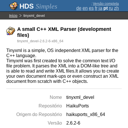
;
Versão completa
Simples
de
en
es
fr
ja
pt
ru
zh
Início
tinyxml_devel
A small C++ XML Parser (development
files)
tinyxml_devel-2.6.2-6-x86_64
Tinyxml is a simple, OS independent XML parser for the
C++ language.
Timyxml was first created to solve the common text I/O
file problem. It parses the XML into a DOM-like tree and
is able to read and write XML files.It allows you to create
your own document mark-ups or even construct an XML
document from scratch with C++ objects.
Nome
tinyxml_devel
Repositório
HaikuPorts
Origem do Repositório
haikuports_x86_64
Versão
2.6.2-6