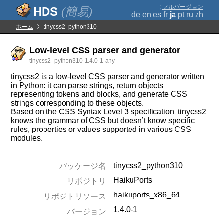
;
フルバージョン
(簡易)
de
en
es
fr
ja
pt
ru
zh
ホーム
tinycss2_python310
Low-level CSS parser and generator
tinycss2_python310-1.4.0-1-any
tinycss2 is a low-level CSS parser and generator written
in Python: it can parse strings, return objects
representing tokens and blocks, and generate CSS
strings corresponding to these objects.
Based on the CSS Syntax Level 3 specification, tinycss2
knows the grammar of CSS but doesn’t know specific
rules, properties or values supported in various CSS
modules.
tinycss2_python310
パッケージ名
HaikuPorts
リポジトリ
haikuports_x86_64
リポジトリソース
1.4.0-1
バージョン