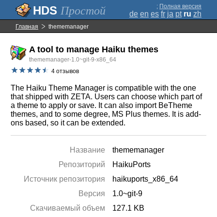
;
Полная версия
Простой
de
en
es
fr
ja
pt
ru
zh
Главная
thememanager
A tool to manage Haiku themes
thememanager-1.0~git-9-x86_64
4 отзывов
The Haiku Theme Manager is compatible with the one
that shipped with ZETA. Users can choose which part of
a theme to apply or save. It can also import BeTheme
themes, and to some degree, MS Plus themes. It is add-
ons based, so it can be extended.
Название
thememanager
Репозиторий
HaikuPorts
Источник репозитория
haikuports_x86_64
Версия
1.0~git-9
Скачиваемый объем
127.1 KB