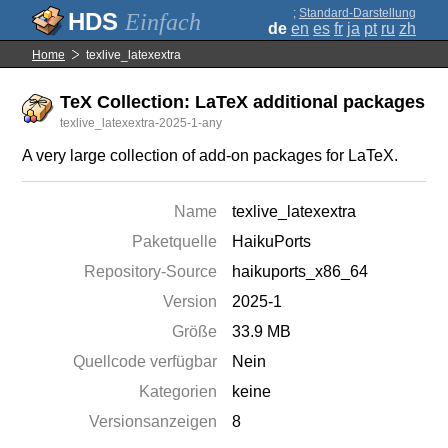
;
Standard-Darstellung
Einfach
de
en
es
fr
ja
pt
ru
zh
Home
texlive_latexextra
TeX Collection: LaTeX additional packages
texlive_latexextra-2025-1-any
A very large collection of add-on packages for LaTeX.
Name
texlive_latexextra
Paketquelle
HaikuPorts
Repository-Source
haikuports_x86_64
Version
2025-1
Größe
33.9 MB
Quellcode verfügbar
Nein
Kategorien
keine
Versionsanzeigen
8