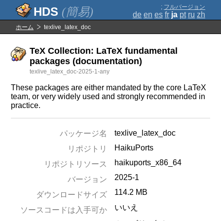
;
フルバージョン
(簡易)
de
en
es
fr
ja
pt
ru
zh
ホーム
texlive_latex_doc
TeX Collection: LaTeX fundamental
packages (documentation)
texlive_latex_doc-2025-1-any
These packages are either mandated by the core LaTeX
team, or very widely used and strongly recommended in
practice.
texlive_latex_doc
パッケージ名
HaikuPorts
リポジトリ
haikuports_x86_64
リポジトリソース
2025-1
バージョン
114.2 MB
ダウンロードサイズ
いいえ
ソースコードは入手可か