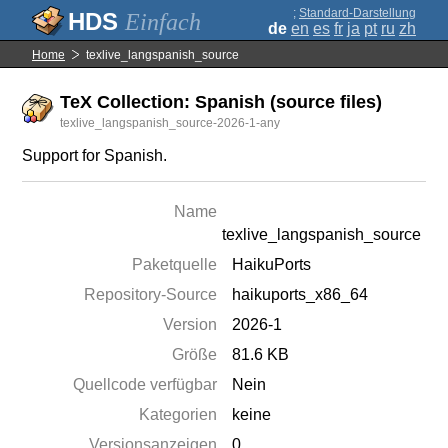
;
Standard-Darstellung
Einfach
de
en
es
fr
ja
pt
ru
zh
Home
texlive_langspanish_source
TeX Collection: Spanish (source files)
texlive_langspanish_source-2026-1-any
Support for Spanish.
Name
texlive_langspanish_source
Paketquelle
HaikuPorts
Repository-Source
haikuports_x86_64
Version
2026-1
Größe
81.6 KB
Quellcode verfügbar
Nein
Kategorien
keine
Versionsanzeigen
0