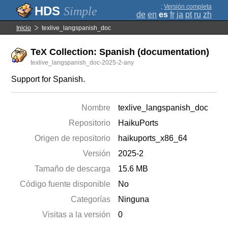
;
Versión completa
Simple
de
en
es
fr
ja
pt
ru
zh
Inicio
texlive_langspanish_doc
TeX Collection: Spanish (documentation)
texlive_langspanish_doc-2025-2-any
Support for Spanish.
Nombre
texlive_langspanish_doc
Repositorio
HaikuPorts
Origen de repositorio
haikuports_x86_64
Versión
2025-2
Tamaño de descarga
15.6 MB
Código fuente disponible
No
Categorías
Ninguna
Visitas a la versión
0