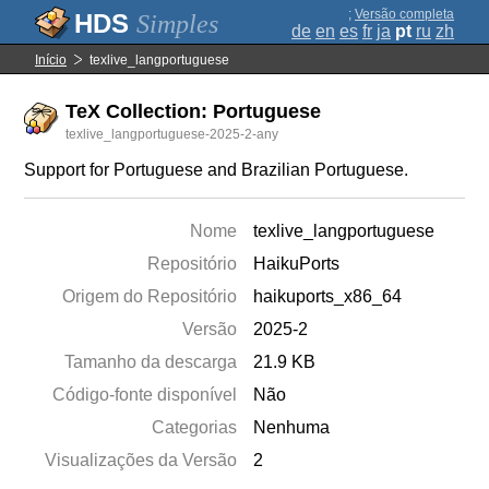
;
Versão completa
Simples
de
en
es
fr
ja
pt
ru
zh
Início
texlive_langportuguese
TeX Collection: Portuguese
texlive_langportuguese-2025-2-any
Support for Portuguese and Brazilian Portuguese.
Nome
texlive_langportuguese
Repositório
HaikuPorts
Origem do Repositório
haikuports_x86_64
Versão
2025-2
Tamanho da descarga
21.9 KB
Código-fonte disponível
Não
Categorias
Nenhuma
Visualizações da Versão
2