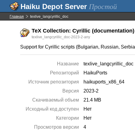
Простой
Главная
texlive_langcyrillic_doc
TeX Collection: Cyrillic (documentation)
texlive_langcyrillic_doc-2023-2-any
Support for Cyrillic scripts (Bulgarian, Russian, Serbi
Название
texlive_langcyrillic_doc
Репозиторий
HaikuPorts
Источник репозитория
haikuports_x86_64
Версия
2023-2
Скачиваемый объем
21.4 MB
Исходный код доступен
Нет
Категории
Нет
Просмотров версии
4