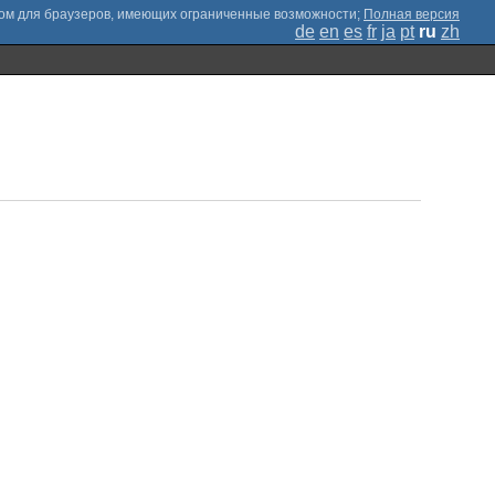
;
Полная версия
de
en
es
fr
ja
pt
ru
zh