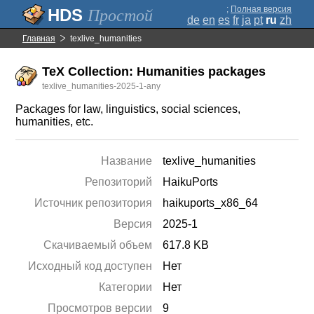
;
Полная версия
Простой
de
en
es
fr
ja
pt
ru
zh
Главная
texlive_humanities
TeX Collection: Humanities packages
texlive_humanities-2025-1-any
Packages for law, linguistics, social sciences,
humanities, etc.
Название
texlive_humanities
Репозиторий
HaikuPorts
Источник репозитория
haikuports_x86_64
Версия
2025-1
Скачиваемый объем
617.8 KB
Исходный код доступен
Нет
Категории
Нет
Просмотров версии
9