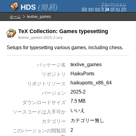
;
フルバージョン
(簡易)
de
en
es
fr
ja
pt
ru
zh
ホーム
texlive_games
TeX Collection: Games typesetting
texlive_games-2025-2-any
Setups for typesetting various games, including chess.
texlive_games
パッケージ名
HaikuPorts
リポジトリ
haikuports_x86_64
リポジトリソース
2025-2
バージョン
7.5 MB
ダウンロードサイズ
いいえ
ソースコードは入手可か
カテゴリー無し
カテゴリー
2
このバージョンの閲覧回