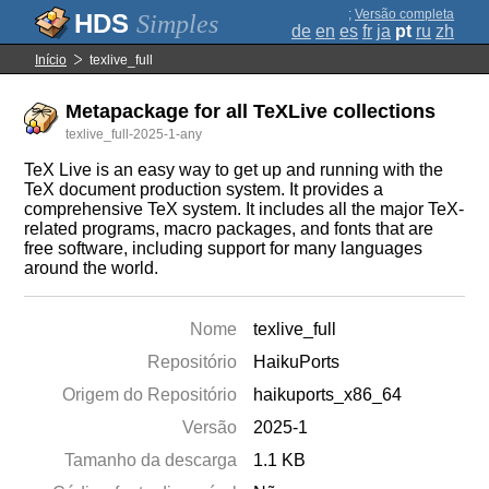
;
Versão completa
Simples
de
en
es
fr
ja
pt
ru
zh
Início
texlive_full
Metapackage for all TeXLive collections
texlive_full-2025-1-any
TeX Live is an easy way to get up and running with the
TeX document production system. It provides a
comprehensive TeX system. It includes all the major TeX-
related programs, macro packages, and fonts that are
free software, including support for many languages
around the world.
Nome
texlive_full
Repositório
HaikuPorts
Origem do Repositório
haikuports_x86_64
Versão
2025-1
Tamanho da descarga
1.1 KB