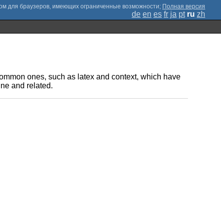
;
Полная версия
de
en
es
fr
ja
pt
ru
zh
t common ones, such as latex and context, which have
ne and related.