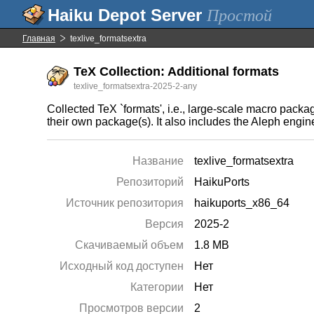
Простой
Главная
texlive_formatsextra
TeX Collection: Additional formats
texlive_formatsextra-2025-2-any
Collected TeX `formats', i.e., large-scale macro pack
their own package(s). It also includes the Aleph eng
Название
texlive_formatsextra
Репозиторий
HaikuPorts
Источник репозитория
haikuports_x86_64
Версия
2025-2
Скачиваемый объем
1.8 MB
Исходный код доступен
Нет
Категории
Нет
Просмотров версии
2