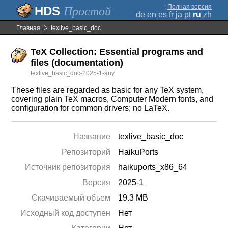
;
Полная версия
Простой
de
en
es
fr
ja
pt
ru
zh
Главная
texlive_basic_doc
TeX Collection: Essential programs and
files (documentation)
texlive_basic_doc-2025-1-any
These files are regarded as basic for any TeX system,
covering plain TeX macros, Computer Modern fonts, and
configuration for common drivers; no LaTeX.
Название
texlive_basic_doc
Репозиторий
HaikuPorts
Источник репозитория
haikuports_x86_64
Версия
2025-1
Скачиваемый объем
19.3 MB
Исходный код доступен
Нет