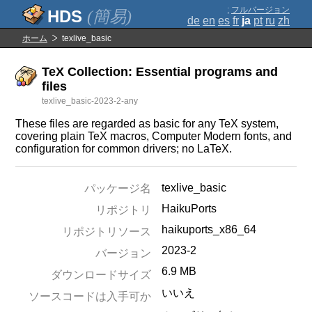
;
フルバージョン
(簡易)
de
en
es
fr
ja
pt
ru
zh
ホーム
texlive_basic
TeX Collection: Essential programs and
files
texlive_basic-2023-2-any
These files are regarded as basic for any TeX system,
covering plain TeX macros, Computer Modern fonts, and
configuration for common drivers; no LaTeX.
texlive_basic
パッケージ名
HaikuPorts
リポジトリ
haikuports_x86_64
リポジトリソース
2023-2
バージョン
6.9 MB
ダウンロードサイズ
いいえ
ソースコードは入手可か