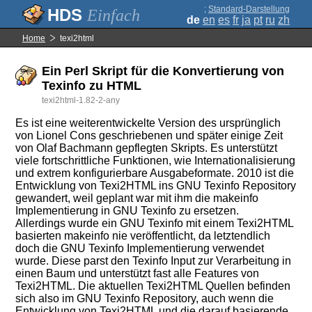
;
Standard-Darstellung
Einfach
de
en
es
fr
ja
pt
ru
zh
Home
texi2html
Ein Perl Skript für die Konvertierung von
Texinfo zu HTML
texi2html-1.82-2-any
Es ist eine weiterentwickelte Version des ursprünglich
von Lionel Cons geschriebenen und später einige Zeit
von Olaf Bachmann gepflegten Skripts. Es unterstützt
viele fortschrittliche Funktionen, wie Internationalisierung
und extrem konfigurierbare Ausgabeformate. 2010 ist die
Entwicklung von Texi2HTML ins GNU Texinfo Repository
gewandert, weil geplant war mit ihm die makeinfo
Implementierung in GNU Texinfo zu ersetzen.
Allerdings wurde ein GNU Texinfo mit einem Texi2HTML
basierten makeinfo nie veröffentlicht, da letztendlich
doch die GNU Texinfo Implementierung verwendet
wurde. Diese parst den Texinfo Input zur Verarbeitung in
einen Baum und unterstützt fast alle Features von
Texi2HTML. Die aktuellen Texi2HTML Quellen befinden
sich also im GNU Texinfo Repository, auch wenn die
Entwicklung von Texi2HTML und die darauf basierende