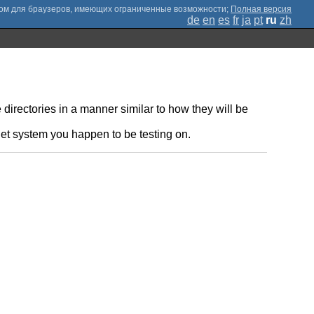
;
Полная версия
de
en
es
fr
ja
pt
ru
zh
 directories in a manner similar to how they will be
rget system you happen to be testing on.