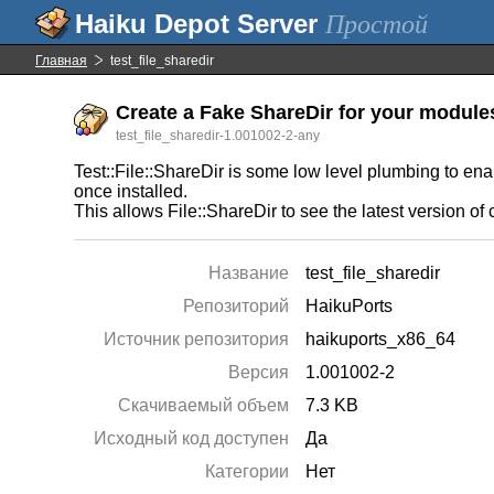
Простой
Главная
test_file_sharedir
Create a Fake ShareDir for your modules
test_file_sharedir-1.001002-2-any
Test::File::ShareDir is some low level plumbing to enab
once installed.
This allows File::ShareDir to see the latest version o
Название
test_file_sharedir
Репозиторий
HaikuPorts
Источник репозитория
haikuports_x86_64
Версия
1.001002-2
Скачиваемый объем
7.3 KB
Исходный код доступен
Да
Категории
Нет