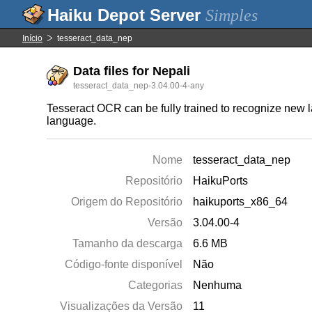
Simples
Início
tesseract_data_nep
Data files for Nepali
tesseract_data_nep-3.04.00-4-any
Tesseract OCR can be fully trained to recognize new l
language.
Nome
tesseract_data_nep
Repositório
HaikuPorts
Origem do Repositório
haikuports_x86_64
Versão
3.04.00-4
Tamanho da descarga
6.6 MB
Código-fonte disponível
Não
Categorias
Nenhuma
Visualizações da Versão
11