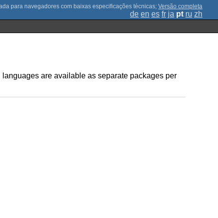
;
Versão completa
de
en
es
fr
ja
pt
ru
zh
ed languages are available as separate packages per