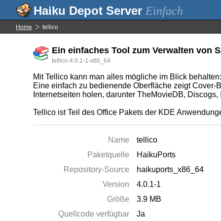
Einfach
Home
tellico
Ein einfaches Tool zum Verwalten von
tellico-4.0.1-1-x86_64
Mit Tellico kann man alles mögliche im Blick behalten
Eine einfach zu bedienende Oberfläche zeigt Cover-Bl
Internetseiten holen, darunter TheMovieDB, Discogs,
Tellico ist Teil des Office Pakets der KDE Anwendung
Name
tellico
Paketquelle
HaikuPorts
Repository-Source
haikuports_x86_64
Version
4.0.1-1
Größe
3.9 MB
Quellcode verfügbar
Ja