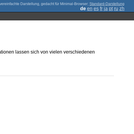
;
Standard-Darstellung
de
en
es
fr
ja
pt
ru
zh
ationen lassen sich von vielen verschiedenen