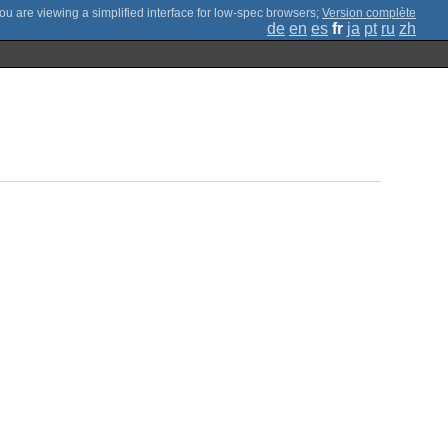
;
Version complète
de
en
es
fr
ja
pt
ru
zh