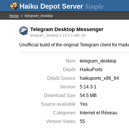
Simple
Home
telegram_desktop
Telegram Desktop Messenger
telegram_desktop-5.14.3-1-x86_64
Unofficial build of the original Telegram client for Haik
Nom
telegram_desktop
Dépôt
HaikuPorts
Dépôt Source
haikuports_x86_64
Version
5.14.3-1
Download Size
54.5 MB
Source available
Yes
Catégories
Internet et Réseau
Version Views
55