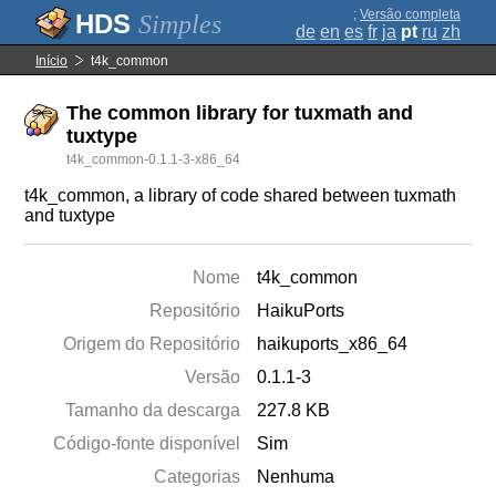
;
Versão completa
Simples
de
en
es
fr
ja
pt
ru
zh
Início
t4k_common
The common library for tuxmath and
tuxtype
t4k_common-0.1.1-3-x86_64
t4k_common, a library of code shared between tuxmath
and tuxtype
Nome
t4k_common
Repositório
HaikuPorts
Origem do Repositório
haikuports_x86_64
Versão
0.1.1-3
Tamanho da descarga
227.8 KB
Código-fonte disponível
Sim
Categorias
Nenhuma