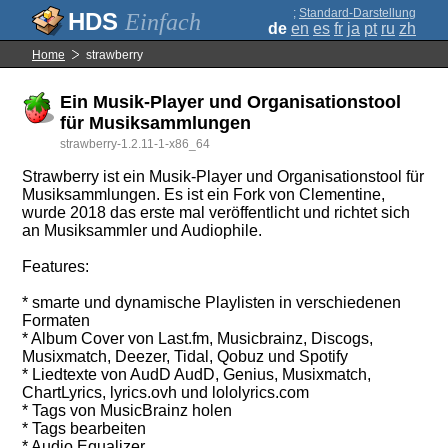
;
Standard-Darstellung
Einfach
de
en
es
fr
ja
pt
ru
zh
Home
strawberry
Ein Musik-Player und Organisationstool
für Musiksammlungen
strawberry-1.2.11-1-x86_64
Strawberry ist ein Musik-Player und Organisationstool für
Musiksammlungen. Es ist ein Fork von Clementine,
wurde 2018 das erste mal veröffentlicht und richtet sich
an Musiksammler und Audiophile.
Features:
* smarte und dynamische Playlisten in verschiedenen
Formaten
* Album Cover von Last.fm, Musicbrainz, Discogs,
Musixmatch, Deezer, Tidal, Qobuz und Spotify
* Liedtexte von AudD AudD, Genius, Musixmatch,
ChartLyrics, lyrics.ovh und lololyrics.com
* Tags von MusicBrainz holen
* Tags bearbeiten
* Audio Equalizer