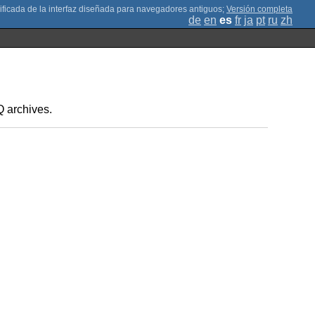
;
Versión completa
de
en
es
fr
ja
pt
ru
zh
Q archives.