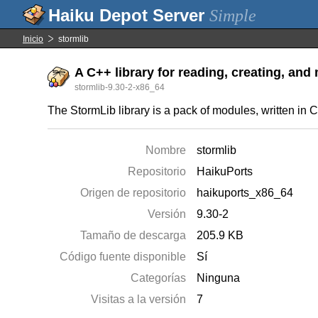
Simple
Inicio
stormlib
A C++ library for reading, creating, an
stormlib-9.30-2-x86_64
The StormLib library is a pack of modules, written in C
Nombre
stormlib
Repositorio
HaikuPorts
Origen de repositorio
haikuports_x86_64
Versión
9.30-2
Tamaño de descarga
205.9 KB
Código fuente disponible
Sí
Categorías
Ninguna
Visitas a la versión
7