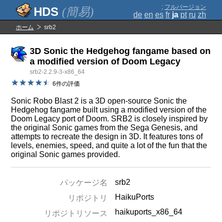
;
フルバージョン
(簡易)
de
en
es
fr
ja
pt
ru
zh
ホーム
srb2
3D Sonic the Hedgehog fangame based on
a modified version of Doom Legacy
srb2-2.2.9-3-x86_64
6件の評価
Sonic Robo Blast 2 is a 3D open-source Sonic the
Hedgehog fangame built using a modified version of the
Doom Legacy port of Doom. SRB2 is closely inspired by
the original Sonic games from the Sega Genesis, and
attempts to recreate the design in 3D. It features tons of
levels, enemies, speed, and quite a lot of the fun that the
original Sonic games provided.
srb2
パッケージ名
HaikuPorts
リポジトリ
haikuports_x86_64
リポジトリソース