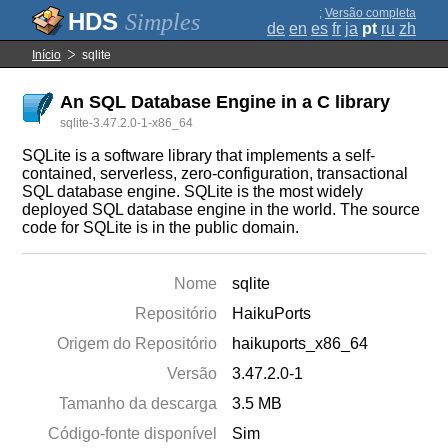
;
Versão completa
Simples
de
en
es
fr
ja
pt
ru
zh
Início
sqlite
An SQL Database Engine in a C library
sqlite-3.47.2.0-1-x86_64
SQLite is a software library that implements a self-
contained, serverless, zero-configuration, transactional
SQL database engine. SQLite is the most widely
deployed SQL database engine in the world. The source
code for SQLite is in the public domain.
Nome
sqlite
Repositório
HaikuPorts
Origem do Repositório
haikuports_x86_64
Versão
3.47.2.0-1
Tamanho da descarga
3.5 MB
Código-fonte disponível
Sim