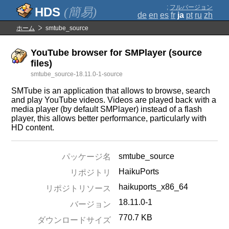
;
フルバージョン
(簡易)
de
en
es
fr
ja
pt
ru
zh
ホーム
smtube_source
YouTube browser for SMPlayer (source
files)
smtube_source-18.11.0-1-source
SMTube is an application that allows to browse, search
and play YouTube videos. Videos are played back with a
media player (by default SMPlayer) instead of a flash
player, this allows better performance, particularly with
HD content.
smtube_source
パッケージ名
HaikuPorts
リポジトリ
haikuports_x86_64
リポジトリソース
18.11.0-1
バージョン
770.7 KB
ダウンロードサイズ