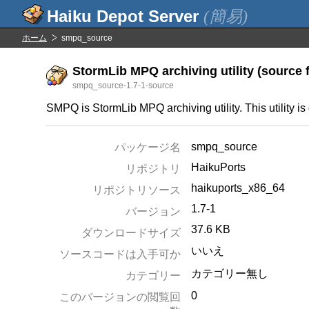
(簡易)
ホーム
smpq_source
StormLib MPQ archiving utility (source f
smpq_source-1.7-1-source
SMPQ is StormLib MPQ archiving utility. This utility i
smpq_source
パッケージ名
HaikuPorts
リポジトリ
haikuports_x86_64
リポジトリソース
1.7-1
バージョン
37.6 KB
ダウンロードサイズ
いいえ
ソースコードは入手可か
カテゴリー無し
カテゴリー
0
このバージョンの閲覧回