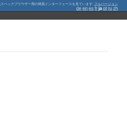
;
フルバージョン
de
en
es
fr
ja
pt
ru
zh