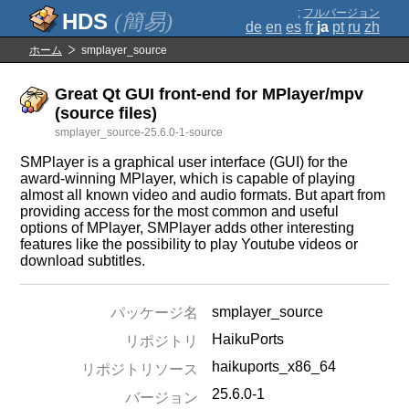
;
フルバージョン
(簡易)
de
en
es
fr
ja
pt
ru
zh
ホーム
smplayer_source
Great Qt GUI front-end for MPlayer/mpv
(source files)
smplayer_source-25.6.0-1-source
SMPlayer is a graphical user interface (GUI) for the
award-winning MPlayer, which is capable of playing
almost all known video and audio formats. But apart from
providing access for the most common and useful
options of MPlayer, SMPlayer adds other interesting
features like the possibility to play Youtube videos or
download subtitles.
smplayer_source
パッケージ名
HaikuPorts
リポジトリ
haikuports_x86_64
リポジトリソース
25.6.0-1
バージョン