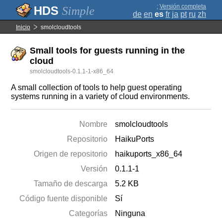
;
Versión completa
Simple
de
en
es
fr
ja
pt
ru
zh
Inicio
smolcloudtools
Small tools for guests running in the
cloud
smolcloudtools-0.1.1-1-x86_64
A small collection of tools to help guest operating
systems running in a variety of cloud environments.
Nombre
smolcloudtools
Repositorio
HaikuPorts
Origen de repositorio
haikuports_x86_64
Versión
0.1.1-1
Tamaño de descarga
5.2 KB
Código fuente disponible
Sí
Categorías
Ninguna