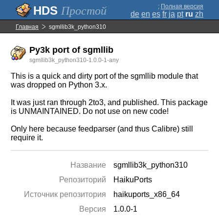
;
Полная версия
Простой
de
en
es
fr
ja
pt
ru
zh
Главная
sgmllib3k_python310
Py3k port of sgmllib
sgmllib3k_python310-1.0.0-1-any
This is a quick and dirty port of the sgmllib module that
was dropped on Python 3.x.
It was just ran through 2to3, and published. This package
is UNMAINTAINED. Do not use on new code!
Only here because feedparser (and thus Calibre) still
require it.
Название
sgmllib3k_python310
Репозиторий
HaikuPorts
Источник репозитория
haikuports_x86_64
Версия
1.0.0-1