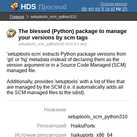
;
Полная версия
Простой
de
en
es
fr
ja
pt
ru
zh
Главная
setuptools_scm_python310
The blessed (Python) package to manage
your versions by scm tags
setuptools_scm_python310-10.0.5-1-any
'setuptools-scm' extracts Python package versions from
'git' or 'hg' metadata instead of declaring them as the
version argument or in a Source Code Managed (SCM)
managed file.
Additionally, provides 'setuptools' with a list of files that
are managed by the SCM (i.e. it automatically adds all
the SCM-managed files to the sdist).
Название
setuptools_scm_python310
Репозиторий
HaikuPorts
Источник репозитория
haikuports_x86_64