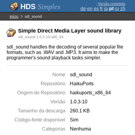
;
Versão completa
Simples
de
en
es
fr
ja
pt
ru
zh
Início
sdl_sound
Simple Direct Media Layer sound library
sdl_sound-1.0.3-10-x86_64
sdl_sound handles the decoding of several popular file
formats, such as .WAV and .MP3. It aims to make the
programmer's sound playback tasks simpler.
Nome
sdl_sound
Repositório
HaikuPorts
Origem do Repositório
haikuports_x86_64
Versão
1.0.3-10
Tamanho da descarga
260.1 KB
Código-fonte disponível
Sim
Categorias
Nenhuma